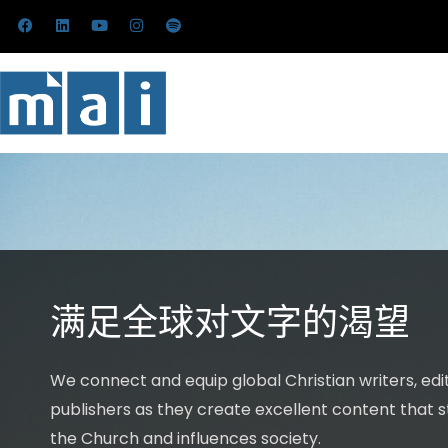
跳
在
L
Y
I
S
F
i
o
n
p
至
a
n
u
s
o
c
k
t
t
t
内
e
e
u
a
i
b
d
b
g
f
容
o
i
e
r
y
o
n
a
k
m
上
满足全球对文字的渴望
We connect and equip global Christian writers, edi
publishers as they create excellent content that 
the Church and influences society.