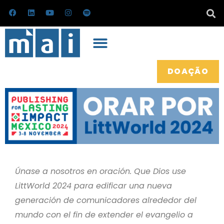
Pular
F
L
Y
I
S
a
i
o
n
p
para
c
n
u
s
o
e
k
t
t
t
o
b
e
u
a
i
conteúdo
o
d
b
g
f
o
i
e
r
y
k
n
a
m
DOAÇÃO
Únase a nosotros en oración. Que Dios use
LittWorld 2024 para edificar una nueva
generación de comunicadores alrededor del
mundo con el fin de extender el evangelio a