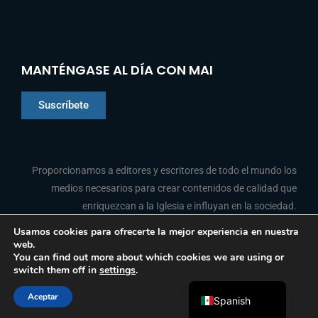
MANTÉNGASE AL DÍA CON MAI
Suscríbete
Chinese
Proporcionamos a editores y escritores de todo el mundo los
Indonesian
medios necesarios para crear contenidos de calidad que
enriquezcan a la Iglesia e influyan en la sociedad.
Arabic
Portuguese
Usamos cookies para ofrecerte la mejor experiencia en nuestra
web.
F
L
Y
I
French
SÍGANOS
You can find out more about which cookies we are using or
a
i
o
n
switch them off in
settings
.
c
n
u
s
English
e
k
t
t
b
e
u
a
Aceptar
o
d
b
g
Spanish
© 2026 Media Associates International
o
i
e
r