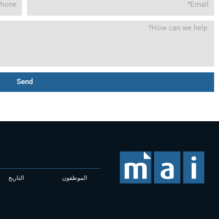
Phone
Email
How
can
we
help?
Send
الموظفون
التاريخ