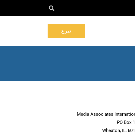
تبرع
Media Associates Internatio
PO Box 
Wheaton, IL, 60