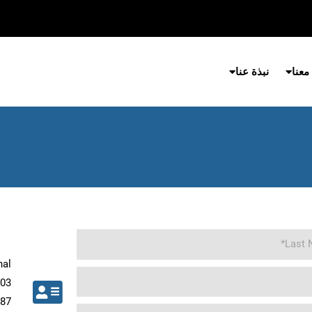
معنا
نبذة عنا
nal
103
187