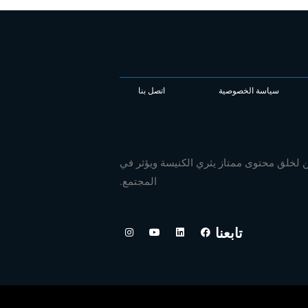
سياسة الخصوصية
اتصل بنا
ن لخلق محتوى ممتاز يثري الكنيسة ويؤثر في
المجتمع.
ف
ل
ي
ا
تابعنا
ي
ي
و
ن
س
ن
ت
س
ب
ك
ي
ت
و
د
و
ق
ك
إ
ب
ر
ن
ا
م