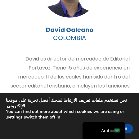
David Galeano
COLOMBIA
David es director de mercadeo de Editorial
Portavoz. Tiene 15 años de experiencia en
Chinese
mercadeo, 11 de los cuales han sido dentro del
Indonesian
sector editorial cristiano, e incluyen las funciones
Portuguese
que desarrolló en CLC Colombia y en Editorial
French
نحن نستخدم ملفات تعريف الارتباط لمنحك أفضل تجربة على موقعنا
CLC. Es licenciado en Mercadeo y Administración
الإلكتروني.
Spanish
You can find out more about which cookies we are using or
de la Universidad Piloto de Colombia, de la
.
settings
switch them off in
English
Universidad Militar Nueva Granada de Colombia y
قبول
de Sterling Business College, en Perth (Australia).
Arabic