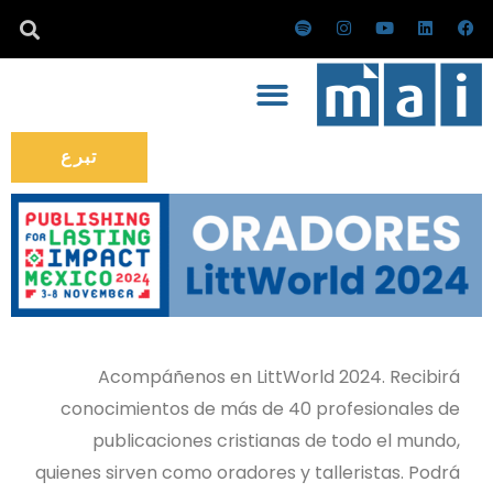
خطي
ف
ل
ي
ا
س
ي
ي
و
ن
ب
لى
س
ن
ت
س
و
ب
ك
ي
ت
ت
لمحتوى
و
د
و
ق
ي
ك
إ
ب
ر
ف
ن
ا
ا
م
ي
تبرع
Acompáñenos en LittWorld 2024. Recibirá
conocimientos de más de 40 profesionales de
publicaciones cristianas de todo el mundo,
quienes sirven como oradores y talleristas. Podrá