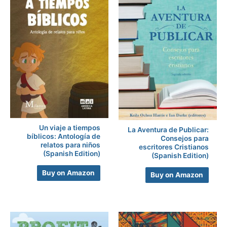
Un viaje a tiempos
La Aventura de Publicar:
bíblicos: Antología de
Consejos para
relatos para niños
escritores Cristianos
(Spanish Edition)
(Spanish Edition)
Buy on Amazon
Buy on Amazon