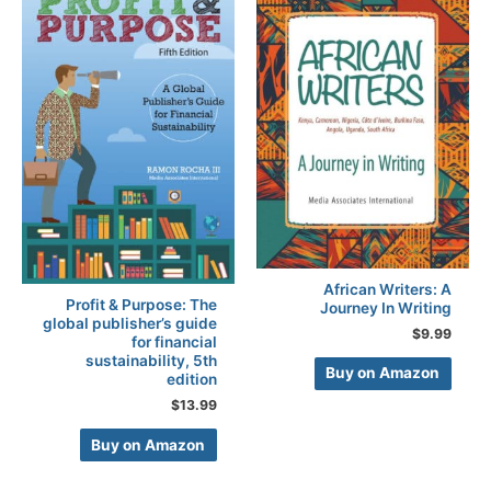
African Writers: A
Profit & Purpose: The
Journey In Writing
global publisher’s guide
$
9.99
for financial
sustainability, 5th
Buy on Amazon
edition
$
13.99
Buy on Amazon