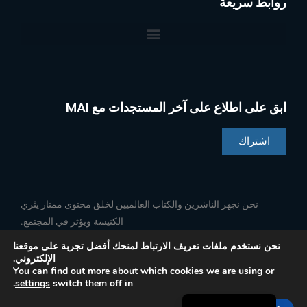
روابط سريعة
ابق على اطلاع على آخر المستجدات مع MAI
اشتراك
Chinese
Indonesian
نحن نجهز الناشرين والكتاب العالميين لخلق محتوى ممتاز يثري
الكنيسة ويؤثر في المجتمع.
Portuguese
French
نحن نستخدم ملفات تعريف الارتباط لمنحك أفضل تجربة على موقعنا
الإلكتروني.
ف
ل
ي
ا
Spanish
تابعنا
You can find out more about which cookies we are using or
ي
ي
و
ن
.
settings
switch them off in
س
ن
ت
س
English
ب
ك
ي
ت
و
د
و
ق