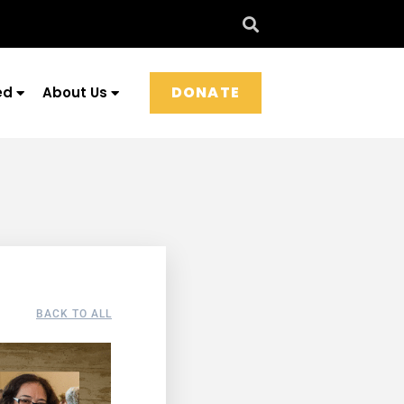
DONATE
ed
About Us
BACK TO ALL