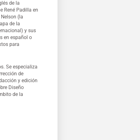
glés de la
de René Padilla en
 Nelson (la
apa de la
ernacional) y sus
os en español o
extos para
os. Se especializa
orrección de
edacción y edición
obre Diseño
mbito de la