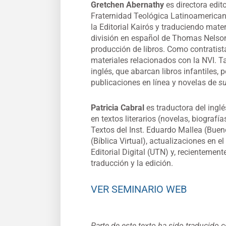
Gretchen Abernathy
es directora edit
Fraternidad Teológica Latinoamericana
la Editorial Kairós y traduciendo mate
división en español de Thomas Nelson
producción de libros. Como contratist
materiales relacionados con la NVI. T
inglés, que abarcan libros infantiles, 
publicaciones en línea y novelas de
s
Patricia Cabral
es traductora del inglé
en textos literarios (novelas, biografí
Textos del Inst. Eduardo Mallea (Bueno
(Bíblica Virtual), actualizaciones en 
Editorial Digital (UTN) y, recientement
traducción y la edición.
VER SEMINARIO WEB
Parte de este texto ha sido traducido 