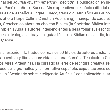
orial del
Journal of Latin American Theology
, la publicación en in
. Pasó un año en Buenos Aires aprendiendo el oficio editorial 
riales del español al inglés. Luego, trabajó cuatro años en Grupo
, ahora HarperCollins Christian Publishing), manejando cada et
a, Gretchen colabora mucho con Biblica (la Sociedad Bíblica Int
ambién ayuda a autores independientes a desarrollar sus escrit
poesía, teología, autoayuda, guías técnicas, Biblias de estudio, t
uspense
.
s al español. Ha traducido más de 50 títulos de autores cristian
as, cuentos) y libros sobre vida cristiana. Cursó la Tecnicatura C
s Aires, Argentina). Ha cursado talleres de escritura creativa, r
el uso de la gramática y la normativa española, capacitaciones s
e, un “Seminario sobre Inteligencia Artificial” con aplicación al á
con deepl.com.