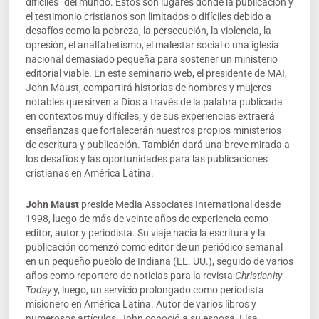
difíciles” del mundo. Estos son lugares donde la publicación y
el testimonio cristianos son limitados o difíciles debido a
desafíos como la pobreza, la persecución, la violencia, la
opresión, el analfabetismo, el malestar social o una iglesia
nacional demasiado pequeña para sostener un ministerio
editorial viable. En este seminario web, el presidente de MAI,
John Maust, compartirá historias de hombres y mujeres
notables que sirven a Dios a través de la palabra publicada
en contextos muy difíciles, y de sus experiencias extraerá
enseñanzas que fortalecerán nuestros propios ministerios
de escritura y publicación. También dará una breve mirada a
los desafíos y las oportunidades para las publicaciones
cristianas en América Latina.
John Maust
preside Media Associates International desde
1998, luego de más de veinte años de experiencia como
editor, autor y periodista. Su viaje hacia la escritura y la
publicación comenzó como editor de un periódico semanal
en un pequeño pueblo de Indiana (EE. UU.), seguido de varios
años como reportero de noticias para la revista
Christianity
Today
y, luego, un servicio prolongado como periodista
misionero en América Latina. Autor de varios libros y
numerosos artículos, John conoció a su esposa, Elsa,