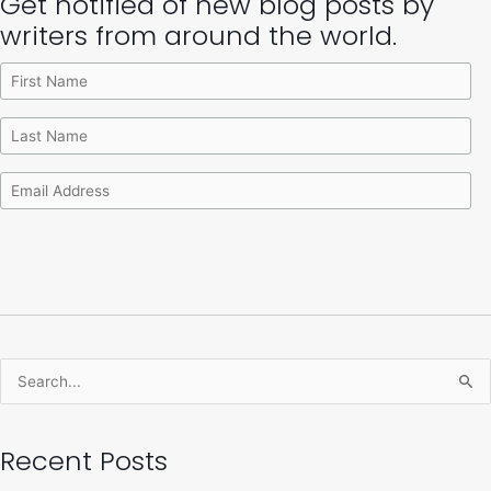
Get notified of new blog posts by
Archives
Categories
writers from around the world.
Search
for:
Recent Posts